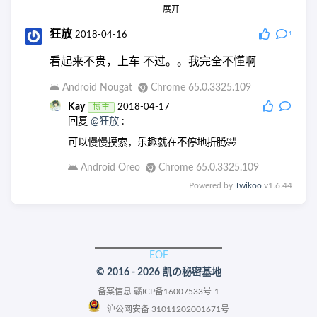
展开
Windows 7
Chrome 66.0.3359.181
Dyxang
2018-05-24
狂放
2018-04-16
1
回复
@Kay
:
看起来不贵，上车 不过。。我完全不懂啊
3b+我们这快能买到了吧
Android Nougat
Chrome 65.0.3325.109
Windows 7
Chrome 66.0.3359.181
Kay
博主
2018-04-17
Kay
博主
2018-05-28
回复
@狂放
:
回复
@Dyxang
:
可以慢慢摸索，乐趣就在不停地折腾🤣
事实上淘宝已经有的卖了吧？你要入3b＋么？ 据说
性能提升很大，但是官方都不提供64位系统，CPU
Android Oreo
Chrome 65.0.3325.109
就这样浪费了。。。。
Powered by
Twikoo
v1.6.44
Android Oreo
Chrome 66.0.3359.158
Dyxang
2018-05-30
回复
@Kay
:
￣﹃￣没精力折腾了，不买
© 2016 - 2026 凯の秘密基地
Windows 7
Chrome 66.0.3359.181
备案信息
赣ICP备16007533号-1
沪公网安备 31011202001671号