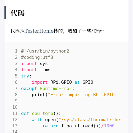
代码
代码从
TesterHome
抄的，我加了一些注释~
#!/usr/bin/python2
#coding:utf8
import
sys
import
time
try
:
import
RPi.GPIO
as
GPIO
except
RuntimeError
:
print
(
"Error importing RPi.GPIO!  Thi
def
cpu_temp
():
with
open
(
"/sys/class/thermal/thermal
return
float
(
f
.
read
())
/
1000