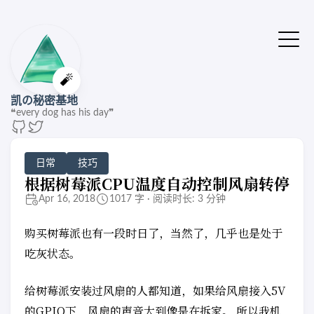
🔔站点有了新版本
点击刷新🚌
🧨
凯の秘密基地
❝every dog has his day❞
日常
技巧
根据树莓派CPU温度自动控制风扇转停
Apr 16, 2018
1017 字 · 阅读时长: 3 分钟
购买树莓派也有一段时日了，当然了，几乎也是处于
吃灰状态。
给树莓派安装过风扇的人都知道，如果给风扇接入5V
的GPIO下，风扇的声音大到像是在拆家。 所以我机