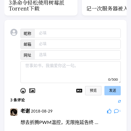
3条命令轻松使用树莓派
Torrent下载
记一次服务器被入
昵称
邮箱
网址
0/500
预览
发送
3
条评论
老谢
2018-08-29
1
想去折腾PWM温控，无限拖延告终 …