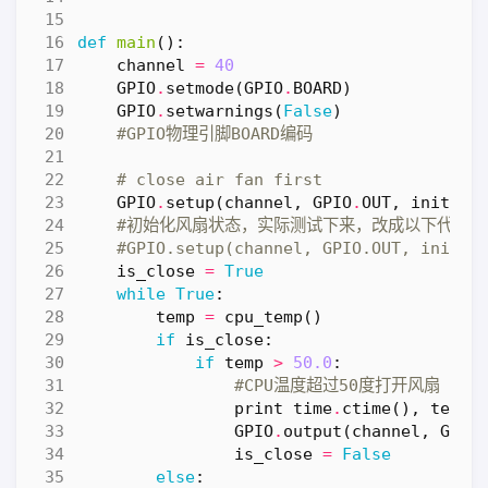
def
main
():
channel
=
40
GPIO
.
setmode
(
GPIO
.
BOARD
)
GPIO
.
setwarnings
(
False
)
#GPIO物理引脚BOARD编码
# close air fan first
GPIO
.
setup
(
channel
,
GPIO
.
OUT
,
initial
#初始化风扇状态，实际测试下来，改成以下代码会
#GPIO.setup(channel, GPIO.OUT, initia
is_close
=
True
while
True
:
temp
=
cpu_temp
()
if
is_close
:
if
temp
>
50.0
:
#CPU温度超过50度打开风扇
print
time
.
ctime
(),
temp
,
GPIO
.
output
(
channel
,
GPIO
is_close
=
False
else
: