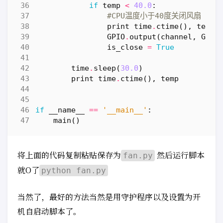
if
temp
<
40.0
:
#CPU温度小于40度关闭风扇
print
time
.
ctime
(),
temp
,
GPIO
.
output
(
channel
,
GPIO
is_close
=
True
time
.
sleep
(
30.0
)
print
time
.
ctime
(),
temp
if
__name__
==
'__main__'
:
main
()
将上面的代码复制粘贴保存为
然后运行脚本
fan.py
就O了
python fan.py
当然了，最好的方法当然是用守护程序以及设置为开
机自启动脚本了。