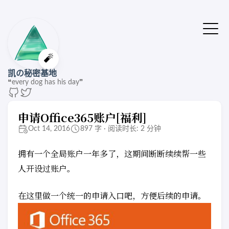
🔔站点有了新版本
点击刷新🚌
🧨
凯の秘密基地
❝every dog has his day❞
申请Office365账户[福利]
Oct 14, 2016
897 字 · 阅读时长: 2 分钟
拥有一个全局账户一年多了，这期间断断续续帮一些
人开设过账户。
在这里做一个统一的申请入口吧，方便后续的申请。