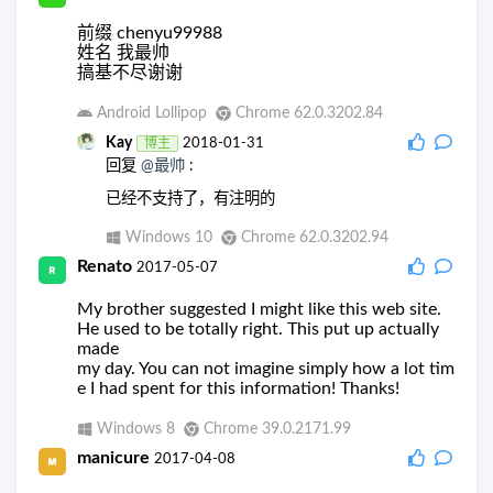
前缀 chenyu99988
姓名 我最帅
搞基不尽谢谢
Android Lollipop
Chrome 62.0.3202.84
Kay
博主
2018-01-31
回复
@最帅
:
已经不支持了，有注明的
Windows 10
Chrome 62.0.3202.94
Renato
2017-05-07
My brother suggested I might like this web site.
He used to be totally right. This put up actually
made
my day. You can not imagine simply how a lot tim
e I had spent for this information! Thanks!
Windows 8
Chrome 39.0.2171.99
manicure
2017-04-08