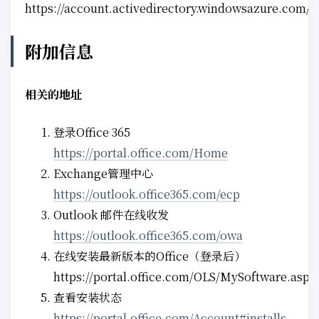
https://account.activedirectory.windowsazure.com/p
附加信息
相关的地址
登录Office 365
https://portal.office.com/Home
Exchange管理中心
https://outlook.office365.com/ecp
Outlook 邮件在线收发
https://outlook.office365.com/owa
在线安装最新版本的Office（登录后）
https://portal.office.com/OLS/MySoftware.aspx
查看安装状态
https://portal.office.com/Account#installs