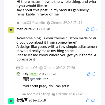
Hi there mates, how is the whole thing, and wha
t you would like to
say about this post, in my view its genuinely
remarkable in favor of me.
macOS Yosemite
Chrome 39.0.2171.99
manicure
2017-03-28
1
Awesome blog! Is your theme custom made or di
d you download it from somewhere?
A design like yours with a few simple adjustemen
ts would really make my blog shine.
Please let me know where you got your theme. A
ppreciate it
Chrome OS
Chrome 39.0.2171.96
Kay
博主
2017-03-28
回复
@manicure
:
read about page，you can get it
Android Lollipop
Chrome 46.0.2490.11
孙浩军
2016-11-18
2