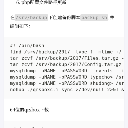
php配置文件路径更新
在
下创建备份脚本
,并
/srv/backup
backup.sh
编辑如下：
#! /bin/bash

find /srv/backup/2017 -type f -mtime +7 -e
tar zcvf /srv/backup/2017/Files.tar.gz --
tar zcvf /srv/backup/2017/Config.tar.gz /
mysqldump -uNAME -pPASSWORD --events --ig
mysqldump -uNAME -pPASSWORD typecho> /srv
mysqldump -uNAME -pPASSWORD shudong> /srv
64位的qrsbox下载