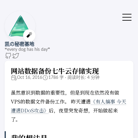
🔔站点有了新版本
点击刷新🚌
🧨
凯の秘密基地
❝every dog has his day❞
网站数据备份七牛云存储实现
Oct 16, 2016
1786 字 · 阅读时长: 4 分钟
虽然意识到数据的重要性，但是到现在依然没有做
VPS的数据文件备份工作。 昨天遭遇
《有人搞事 今天
遭遇DDoS攻击》
后，夜里突发奇想，开始做起来
了。
我的想法是