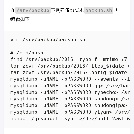
在
下创建备份脚本
,并
/srv/backup
backup.sh
编辑如下：
vim /srv/backup/backup.sh

#!/bin/bash

find /srv/backup/2016 -type f -mtime +7 -e
tar zcvf /srv/backup/2016/Files_$(date +%
tar zcvf /srv/backup/2016/Config_$(date +
mysqldump -uNAME -pPASSWORD --events --ig
mysqldump -uNAME -pPASSWORD qq> /srv/back
mysqldump -uNAME -pPASSWORD typecho> /srv
mysqldump -uNAME -pPASSWORD shudong> /srv
mysqldump -uNAME -pPASSWORD shudongipa> /
mysqldump -uNAME -pPASSWORD yiyan> /srv/b