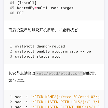
[
Install
]
WantedBy
=
multi
-
user
.
target
EOF
而后设置启动以及开机启动，并查看状态
systemctl 
enable
其它节点请修改
的配置,
/etc/etcd/etcd.conf
如节点二：
sed -i 
'/ETCD_NAME/{s/etcd-01/etcd-02/g}'
sed -i 
'/ETCD_LISTEN_PEER_URLS/{s/1.3/1.2/
sed -i 
'/ETCD_LISTEN_CLIENT_URLS/{s/1.3/1.