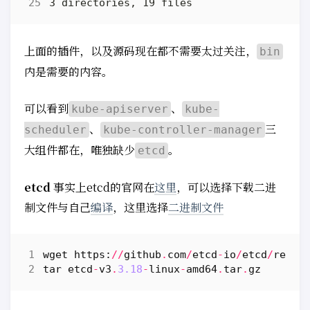
上面的插件，以及源码现在都不需要太过关注，
bin
内是需要的内容。
可以看到
、
kube-apiserver
kube-
、
三
scheduler
kube-controller-manager
大组件都在，唯独缺少
。
etcd
etcd
事实上etcd的官网在
这里
，可以选择下载二进
制文件与自己
编译
，这里选择
二进制文件
wget
https
:
//
github
.
com
/
etcd
-
io
/
etcd
/
relea
tar
etcd
-
v3
.
3.18
-
linux
-
amd64
.
tar
.
gz