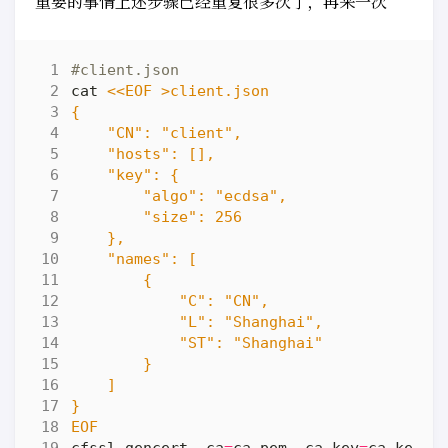
重要的事情上述步骤已经重复很多次了，再来一次
#client.json
cat 
EOF
cfssl gencert -ca
=
ca.pem -ca-key
=
ca-key.p