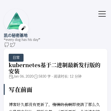
🔔站点有了新版本
点击刷新🚌
🧨
凯の秘密基地
❝every dog has his day❞
日常
kubernetes基于二进制最新发行版的
安装
Jan 06, 2020
5830 字 · 阅读时长: 12 分钟
写在前面
博客好久都没有更新了，
惰情的我啊
即使鸽了那么久