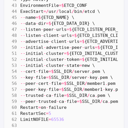
EnvironmentFile
=$
ETCD_CONF
ExecStart
=/
usr
/
local
/
bin
/
etcd
--
name
=$
{
ETCD_NAME
}
--
data
-
dir
=$
{
ETCD_DATA_DIR
}
--
listen
-
peer
-
urls
=$
{
ETCD_LISTEN_PEER_URL
--
listen
-
client
-
urls
=$
{
ETCD_LISTEN_CLIENT
--
advertise
-
client
-
urls
=$
{
ETCD_ADVERTISE_
--
initial
-
advertise
-
peer
-
urls
=$
{
ETCD_INIT
--
initial
-
cluster
=$
{
ETCD_INITIAL_CLUSTER
}
--
initial
-
cluster
-
token
=$
{
ETCD_INITIAL_CL
--
initial
-
cluster
-
state
=
new
--
cert
-
file
=$
SSL_DIR
/
server
.
pem
--
key
-
file
=$
SSL_DIR
/
server
-
key
.
pem
--
peer
-
cert
-
file
=$
SSL_DIR
/
member1
.
pem
--
peer
-
key
-
file
=$
SSL_DIR
/
member1
-
key
.
pem
--
trusted
-
ca
-
file
=$
SSL_DIR
/
ca
.
pem
--
peer
-
trusted
-
ca
-
file
=$
SSL_DIR
/
ca
.
pem
Restart
=
on
-
failure
RestartSec
=
5
LimitNOFILE
=
65536