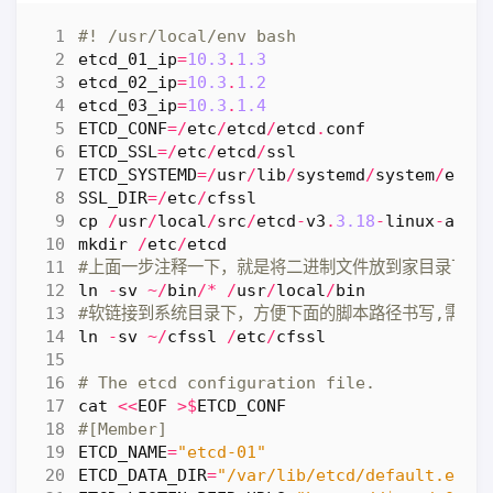
#! /usr/local/env bash
etcd_01_ip
=
10.3
.
1.3
etcd_02_ip
=
10.3
.
1.2
etcd_03_ip
=
10.3
.
1.4
ETCD_CONF
=/
etc
/
etcd
/
etcd
.
conf
ETCD_SSL
=/
etc
/
etcd
/
ssl
ETCD_SYSTEMD
=/
usr
/
lib
/
systemd
/
system
/
etcd
SSL_DIR
=/
etc
/
cfssl
cp
/
usr
/
local
/
src
/
etcd
-
v3
.
3.18
-
linux
-
amd6
mkdir
/
etc
/
etcd
#上面一步注释一下，就是将二进制文件放到家目录下的b
ln
-
sv
~/
bin
/*
/
usr
/
local
/
bin
#软链接到系统目录下，方便下面的脚本路径书写,需要ro
ln
-
sv
~/
cfssl
/
etc
/
cfssl
# The etcd configuration file. 
cat
<<
EOF
>$
ETCD_CONF
#[Member]
ETCD_NAME
=
"etcd-01"
ETCD_DATA_DIR
=
"/var/lib/etcd/default.etcd