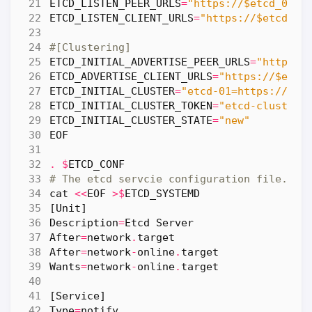
ETCD_LISTEN_PEER_URLS
=
"https://$etcd_01_i
ETCD_LISTEN_CLIENT_URLS
=
"https://$etcd_01
#[Clustering]
ETCD_INITIAL_ADVERTISE_PEER_URLS
=
"https:/
ETCD_ADVERTISE_CLIENT_URLS
=
"https://$etcd
ETCD_INITIAL_CLUSTER
=
"etcd-01=https://$et
ETCD_INITIAL_CLUSTER_TOKEN
=
"etcd-cluster"
ETCD_INITIAL_CLUSTER_STATE
=
"new"
EOF
.
$
ETCD_CONF
# The etcd servcie configuration file.
cat
<<
EOF
>$
ETCD_SYSTEMD
[
Unit
]
Description
=
Etcd
Server
After
=
network
.
target
After
=
network
-
online
.
target
Wants
=
network
-
online
.
target
[
Service
]
Type
=
notify